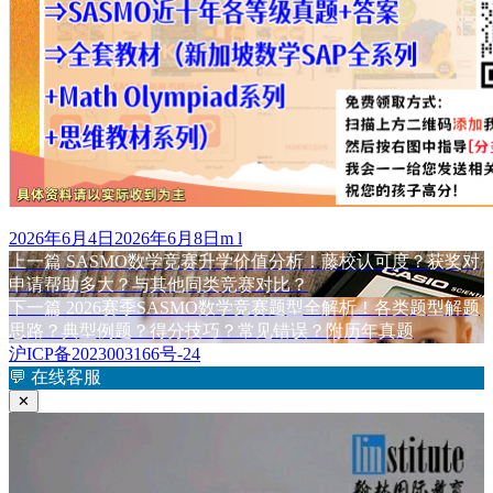
发
作
2026年6月4日
2026年6月8日
m l
布
上
者
上一篇
SASMO数学竞赛升学价值分析！藤校认可度？获奖对
文
于
篇
申请帮助多大？与其他同类竞赛对比？
章
文
下
下一篇
2026赛季SASMO数学竞赛题型全解析！各类题型解题
章：
篇
思路？典型例题？得分技巧？常见错误？附历年真题
导
文
沪ICP备2023003166号-24
航
章：
💬
在线客服
✕