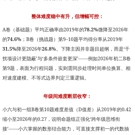
整体难度稳中有升，但增幅可控：
A卷（基础题）平均正确率由2019年的
78.2%
微降至2026年
的
74.6%
；B卷（挑战题）第9–10题平均得分率从2019年
31.5%
降至2026年
26.8%
。下降主因并非题目超纲，而是‘干
扰项设计更隐蔽’与‘多条件嵌套更深’——例如2026年初二B卷
第9题，表面为行程问题，实则需同步处理时间单位换算、相
对速度建模、不等式边界判定三重逻辑。
年级间难度断层收窄：
小六与初一组B卷第10题难度差值（D值差）从2019年的0.42
缩小至2026年的0.27，说明命题组正强化‘跨年级思维衔
接’——小六掌握的数形结合能力，可直接支撑初一的代数抽