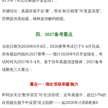
41.3%（对比仅刷题不复盘组）。
关键结论：真题价值不在‘量’，而在‘标注精度’与‘复盘深度’。
官网提供原始题，翰林提供解码钥匙。
四、2027备考重点
当前日期为2026年6月4日，2026赛季考试已于3–4月完成。
所有规划均指向2027赛季——预计2026年9月开放报名，考
试时间为2027年3–4月。基于历年真题演进规律，2027备考
须聚焦三大重点：
重点一：强化‘双轨审题’能力
即同步关注‘数学语言’与‘生活语境’。近年真题中，超过57%的
应用题在题干中设置‘语义陷阱’——如2026年小四B卷第6