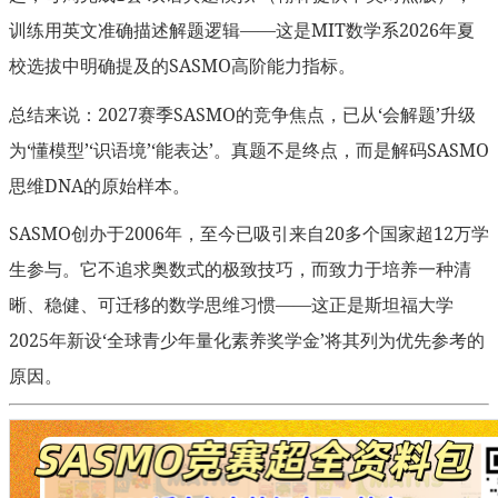
训练用英文准确描述解题逻辑——这是MIT数学系2026年夏
校选拔中明确提及的SASMO高阶能力指标。
总结来说：2027赛季SASMO的竞争焦点，已从‘会解题’升级
为‘懂模型’‘识语境’‘能表达’。真题不是终点，而是解码SASMO
思维DNA的原始样本。
SASMO创办于2006年，至今已吸引来自20多个国家超12万学
生参与。它不追求奥数式的极致技巧，而致力于培养一种清
晰、稳健、可迁移的数学思维习惯——这正是斯坦福大学
2025年新设‘全球青少年量化素养奖学金’将其列为优先参考的
原因。