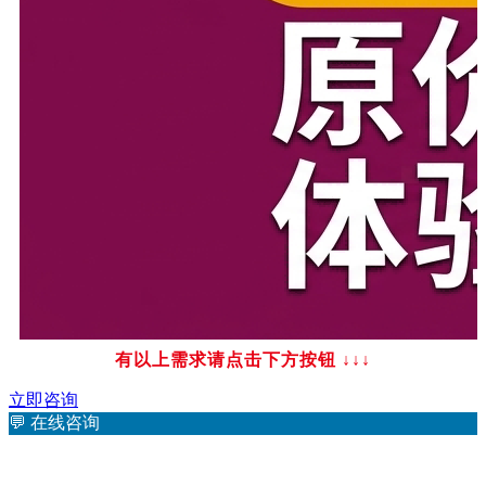
有以上需求请点击下方按钮
↓↓↓
立即咨询
💬
在线咨询