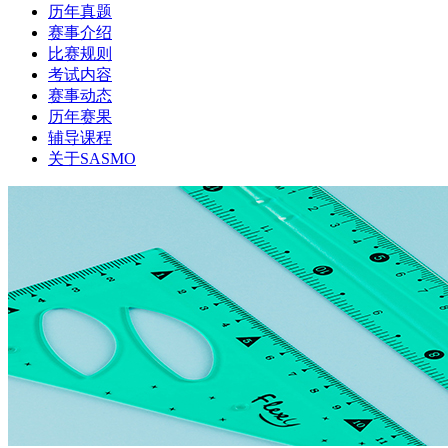
历年真题
赛事介绍
比赛规则
考试内容
赛事动态
历年赛果
辅导课程
关于SASMO