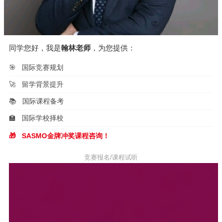
同学您好，我是
翰林老师
，为您提供：
🎯
国际竞赛规划
🚀
留学背景提升
📚
国际课程备考
🏫
国际学校择校
🎁
SASMO金牌冲奖课程咨询！
竞赛报名/课程试听