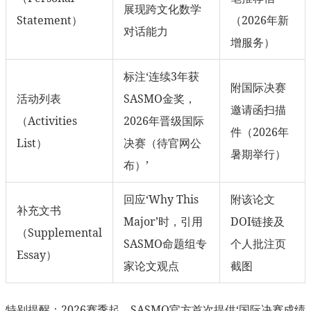
展现跨文化数学
Statement）
（2026年新
对话能力
增服务）
标注‘连续3年获
附国际决赛
活动列表
SASMO金奖，
邀请函扫描
（Activities
2026年晋级国际
件（2026年
List）
决赛（待官网公
暑期举行）
布）’
回应‘Why This
附该论文
补充文书
Major’时，引用
DOI链接及
（Supplemental
SASMO命题组专
个人批注页
Essay）
家论文观点
截图
特别提醒：2026赛季起，SASMO官方首次提供‘国际决赛成绩