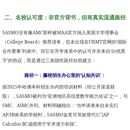
二、名校认可度：非官方背书，但有真实流通路径
SASMO没有像AMC那样被MAA官方纳入美国大学理事会
（College Board）推荐清单，也未出现在UKMT官网的‘国际
合作赛事’列表中。但它在升学体系中的认可并非来自‘白纸黑
字’的协议，而是通过三条隐性路径自然建立：
路径一：藤校招生办公室的‘认知共识’：
据2025年哈佛本科招生办内部培训材料（经公开渠道获
取），SASMO被列为‘亚洲地区高信度数学能力佐证’之一，与
SMC、AIMC并列。材料明确指出：‘当申请者来自未实行
AP/IB体系的学校时，SASMO金奖可等效替代1门AP
Calculus BC成绩用于学术潜力初筛’。