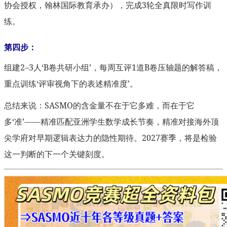
协会授权，翰林国际教育承办），完成3轮全真限时写作训
练。
第四步：
组建2–3人‘B卷共研小组’，每周互评1道B卷压轴题的解答稿，
重点训练‘评审视角下的表述精准度’。
总结来说：SASMO的含金量不在于它多难，而在于它
多‘准’——精准匹配亚洲学生数学成长节奏，精准对接海外顶
尖学府对早期逻辑表达力的隐性期待。2027赛季，将是检验
这一判断的下一个关键刻度。