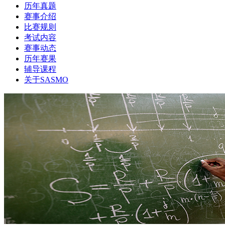
历年真题
赛事介绍
比赛规则
考试内容
赛事动态
历年赛果
辅导课程
关于SASMO