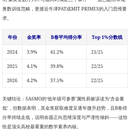
奥数训练范畴，更接近牛津PAT或MIT PRIMES的入门思维要
求。
年份
金奖率
B卷平均得分率
Top 1%分数线
2024
3.9%
41.2%
21/25
2025
4.1%
39.8%
22/25
2026
4.2%
37.5%
22/25
关键结论：SASMO的‘低年级可参赛’属性易被误读为‘含金量
低’，但数据表明，其金奖获取难度呈逐年微升趋势，且B卷得
分率持续走低，说明命题正向思维深度与严谨性倾斜——这恰
恰是顶尖高校最看重的数学素养内核。