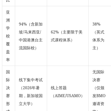
亚
洲
94%（含新加
38%
学
坡/马来西亚/
62%（主要限于美
（英式
校
中国港澳台主
式课程体系）
体系为
覆
流国际校）
主）
盖
率
国
无国际
际
线下集中考试
决赛
决
（2026年暑
线上答题
（仅颁
赛
期，新加坡国
（AIME/USAMO）
发BMO
形
立大学）
邀请资