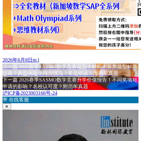
发
作
2026年6月8日
m l
布
上
者
上一篇
2026赛季SASMO数学竞赛题型全解析！各类题型解题
文
于
篇
思路？典型例题？得分技巧？常见错误？附历年真题
章
文
下
下一篇
2026赛季SASMO数学竞赛升学价值报告！不同奖项对
章：
篇
申请的影响？名校认可度？附历年真题
导
文
沪ICP备2023003166号-24
航
章：
💬
在线客服
✕