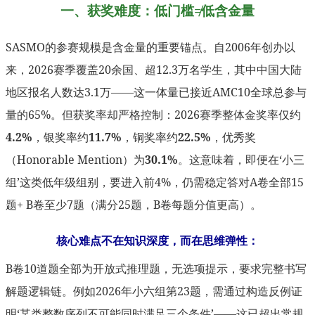
一、获奖难度：低门槛≠低含金量
SASMO的参赛规模是含金量的重要锚点。自2006年创办以
来，2026赛季覆盖20余国、超12.3万名学生，其中中国大陆
地区报名人数达3.1万——这一体量已接近AMC10全球总参与
量的65%。但获奖率却严格控制：2026赛季整体金奖率仅约
4.2%
，银奖率约
11.7%
，铜奖率约
22.5%
，优秀奖
（Honorable Mention）为
30.1%
。这意味着，即便在‘小三
组’这类低年级组别，要进入前4%，仍需稳定答对A卷全部15
题+ B卷至少7题（满分25题，B卷每题分值更高）。
核心难点不在知识深度，而在思维弹性：
B卷10道题全部为开放式推理题，无选项提示，要求完整书写
解题逻辑链。例如2026年小六组第23题，需通过构造反例证
明‘某类整数序列不可能同时满足三个条件’——这已超出常规