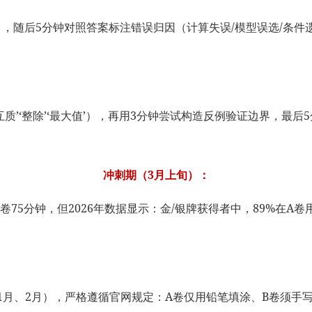
稿纸），随后5分钟对照答案标注错误归因（计算失误/模型误选/条
互质’‘整除’‘最大值’），再用3分钟尝试构造反例验证边界，最后
。
冲刺期（3月上旬）：
75分钟，但2026年数据显示：金/银牌获得者中，89%在A卷
27年1月、2月），严格遵循官网规定：A卷仅用铅笔填涂、B卷