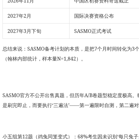
2026年11月
中国区初赛资料寄送截止
2027年2月
国际决赛资格公布
2027年3月下旬
SASMO正式考试
总结来说：SASMO备考计划的本质，是把7个月时间转化为3
（翰林内部统计，样本量N=1,842）。
SASMO官方不公开出售真题，但历年A/B卷题型稳定度极高。
是刷完即止，而要执行‘三遍法’——第一遍限时自测，第二遍
小五组第12题（鸡兔同笼变式）：68%考生因未识别‘每只兔子