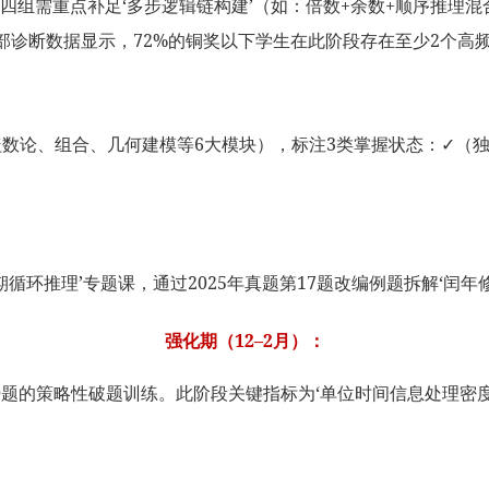
组需重点补足‘多步逻辑链构建’（如：倍数+余数+顺序推理混
6年内部诊断数据显示，72%的铜奖以下学生在此阶段存在至少2个高
覆盖数论、组合、几何建模等6大模块），标注3类掌握状态：✓
循环推理’专题课，通过2025年真题第17题改编例题拆解‘闰年
强化期（12–2月）：
0题的策略性破题训练。此阶段关键指标为‘单位时间信息处理密度