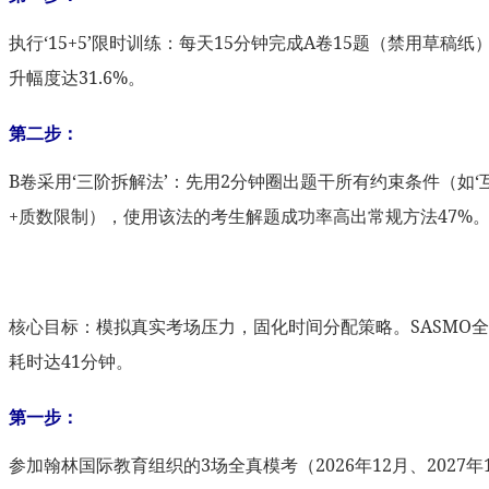
执行‘15+5’限时训练：每天15分钟完成A卷15题（禁用草
升幅度达31.6%。
第二步：
B卷采用‘三阶拆解法’：先用2分钟圈出题干所有约束条件（如‘
+质数限制），使用该法的考生解题成功率高出常规方法47%
核心目标：模拟真实考场压力，固化时间分配策略。SASMO全卷
耗时达41分钟。
第一步：
参加翰林国际教育组织的3场全真模考（2026年12月、20