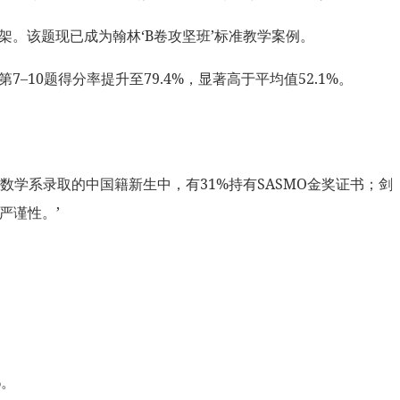
架。该题现已成为翰林‘B卷攻坚班’标准教学案例。
10题得分率提升至79.4%，显著高于平均值52.1%。
大学数学系录取的中国籍新生中，有31%持有SASMO金奖证书；剑
严谨性。’
%。