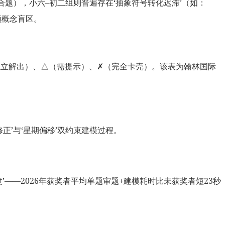
合题），小六–初二组则普遍存在‘抽象符号转化迟滞’（如：
频概念盲区。
（独立解出）、△（需提示）、✗（完全卡壳）。该表为翰林国际
修正’与‘星期偏移’双约束建模过程。
’——2026年获奖者平均单题审题+建模耗时比未获奖者短23秒