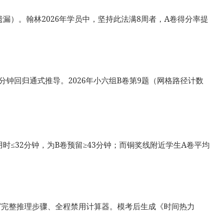
件遗漏）。翰林2026年学员中，坚持此法满8周者，A卷得分率提
5分钟回归通式推导。2026年小六组B卷第9题（网格路径计数
用时≤32分钟，为B卷预留≥43分钟；而铜奖线附近学生A卷平均
须手写完整推理步骤、全程禁用计算器。模考后生成《时间热力