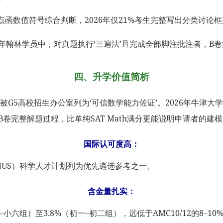
函数值符号综合判断，2026年仅21%考生完整写出分类讨论框
翰林学员中，对真题执行‘三遍法’且完成全部脚注批注者，B卷第7–
四、升学价值简析
成绩单被G5高校招生办公室列为‘可信数学能力佐证’。2026年牛津
 B卷完整解题过程，比单纯SAT Math满分更能说明申请者的建模
国际认可度高：
NUS）科学人才计划列为优先遴选参考之一。
含金量扎实：
小六组）至3.8%（初一–初二组），远低于AMC10/12的8–10