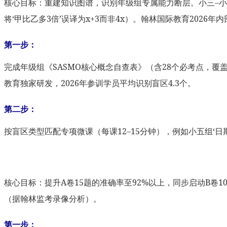
核心目标：重建知识图谱，识别年级组专属能力断层。小三–小四
将‘甲比乙多3倍’误译为x+3而非4x）。翰林国际教育202
第一步：
完成年级组《SASMO核心概念自查表》（含28个必考点，
教育独家研发，2026年参训学员平均识别盲区4.3个。
第二步：
按盲区类型匹配专项微课（每课12–15分钟），例如小五组‘日期
核心目标：提升A卷15题的准确率至92%以上，同步启动B卷1
（据翰林监考录像分析）。
第一步：