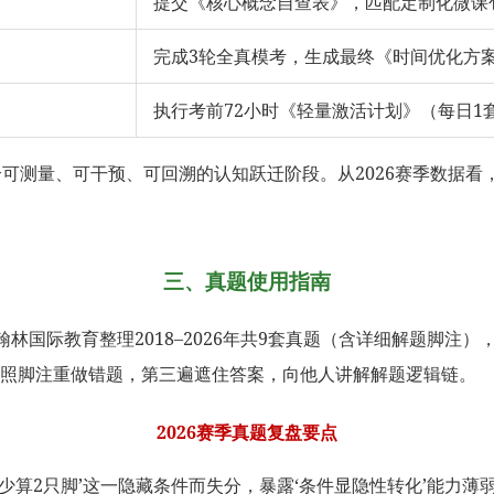
提交《核心概念自查表》，匹配定制化微课
完成3轮全真模考，生成最终《时间优化方
执行考前72小时《轻量激活计划》（每日1套
个可测量、可干预、可回溯的认知跃迁阶段。从2026赛季数据看
三、真题使用指南
翰林国际教育整理2018–2026年共9套真题（含详细解题脚注）
对照脚注重做错题，第三遍遮住答案，向他人讲解解题逻辑链。
2026赛季真题复盘要点
少算2只脚’这一隐藏条件而失分，暴露‘条件显隐性转化’能力薄弱