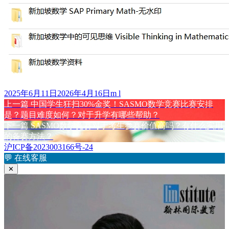
发
作
2025年6月11日
2026年4月16日
m l
布
上
者
上一篇
中国学生狂扫30%金奖！SASMO数学竞赛比赛安排
文
于
篇
是？题目难度如何？对于升学有哪些帮助？
章
文
下
下一篇
SASMO数学竞赛对于考生参赛价值高吗？有什么实用
章：
篇
的备赛方法？
导
文
沪ICP备2023003166号-24
航
章：
💬
在线客服
✕