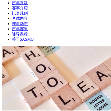
历年真题
赛事介绍
比赛规则
考试内容
赛事动态
历年赛果
辅导课程
关于SASMO