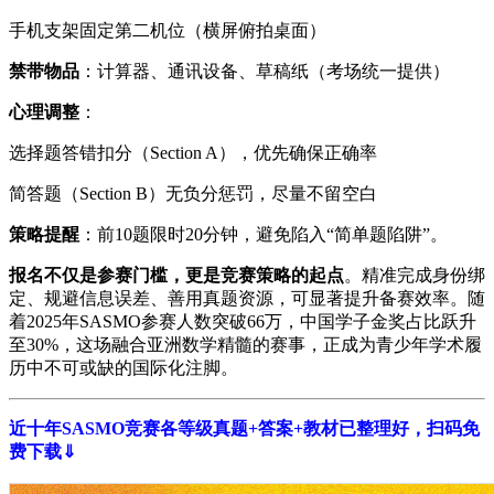
手机支架固定第二机位（横屏俯拍桌面）
​禁带物品​
​：计算器、通讯设备、草稿纸（考场统一提供）
​心理调整​
​：
选择题答错扣分（Section A），优先确保正确率
简答题（Section B）无负分惩罚，尽量不留空白
​策略提醒​
​：前10题限时20分钟，避免陷入“简单题陷阱”。
报名不仅是参赛门槛，更是竞赛策略的起点​
​。精准完成身份绑
定、规避信息误差、善用真题资源，可显著提升备赛效率。随
着2025年SASMO参赛人数突破66万，中国学子金奖占比跃升
至30%，这场融合亚洲数学精髓的赛事，正成为青少年学术履
历中不可或缺的国际化注脚。
近十年SASMO竞赛各等级真题+答案+教材已整理好，扫码免
费下载
⇓