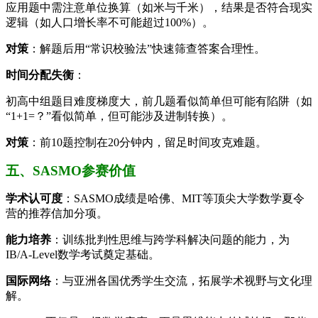
应用题中需注意单位换算（如米与千米），结果是否符合现实
逻辑（如人口增长率不可能超过100%）。
对策
：解题后用“常识校验法”快速筛查答案合理性。
时间分配失衡
：
初高中组题目难度梯度大，前几题看似简单但可能有陷阱（如
“1+1=？”看似简单，但可能涉及进制转换）。
对策
：前10题控制在20分钟内，留足时间攻克难题。
五、SASMO参赛价值
学术认可度
：SASMO成绩是哈佛、MIT等顶尖大学数学夏令
营的推荐信加分项。
能力培养
：训练批判性思维与跨学科解决问题的能力，为
IB/A-Level数学考试奠定基础。
国际网络
：与亚洲各国优秀学生交流，拓展学术视野与文化理
解。