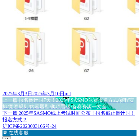
发
作
2025年3月3日
2025年3月10日
m l
布
上
者
上一篇
报名倒计时7天！2025年SASMO竞赛报名方式/赛程安
文
于
篇
排/竞赛规则/内容题型/奖项晋级/备赛资源一文全
章
文
下
下一篇
2025年SASMO线上考试时间公布！报名截止倒计时！
章：
篇
报名方式？
导
文
沪ICP备2023003166号-24
航
章：
💬
在线客服