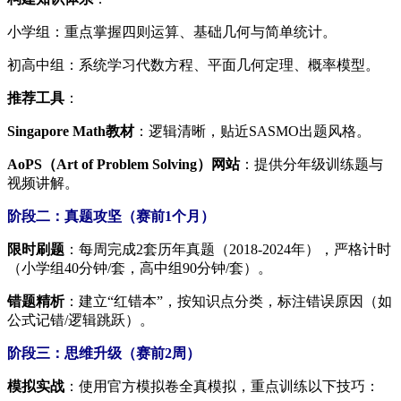
小学组：重点掌握四则运算、基础几何与简单统计。
初高中组：系统学习代数方程、平面几何定理、概率模型。
推荐工具
：
Singapore Math教材
：逻辑清晰，贴近SASMO出题风格。
AoPS（Art of Problem Solving）网站
：提供分年级训练题与
视频讲解。
阶段二：真题攻坚（赛前1个月）
限时刷题
：每周完成2套历年真题（2018-2024年），严格计时
（小学组40分钟/套，高中组90分钟/套）。
错题精析
：建立“红错本”，按知识点分类，标注错误原因（如
公式记错/逻辑跳跃）。
阶段三：思维升级（赛前2周）
模拟实战
：使用官方模拟卷全真模拟，重点训练以下技巧：